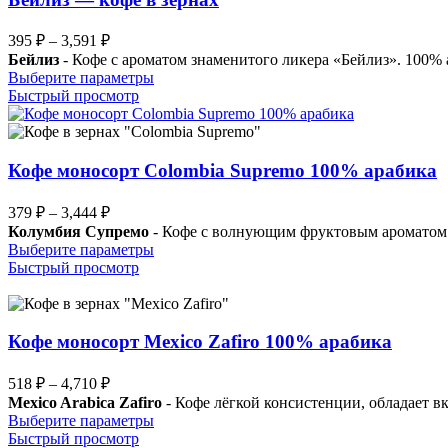
можно
выбрать
Диапазон
395
₽
–
3,591
₽
на
цен:
Бейлиз
- Кофе с ароматом знаменитого ликера «Бейлиз». 100% 
странице
395 ₽
Этот
Выберите параметры
товара.
–
товар
Быстрый просмотр
имеет
3,591 ₽
несколько
вариаций.
Опции
Кофе моносорт Colombia Supremo 100% арабика
можно
выбрать
Диапазон
379
₽
–
3,444
₽
на
цен:
Колумбия Супремо
- Кофе с волнующим фруктовым ароматом. 
странице
379 ₽
Этот
Выберите параметры
товара.
–
товар
Быстрый просмотр
имеет
3,444 ₽
несколько
вариаций.
Опции
Кофе моносорт Mexico Zafiro 100% арабика
можно
выбрать
Диапазон
518
₽
–
4,710
₽
на
цен:
Mexico Arabica Zafiro
- Кофе лёгкой консистенции, обладает 
странице
518 ₽
Этот
Выберите параметры
товара.
–
товар
Быстрый просмотр