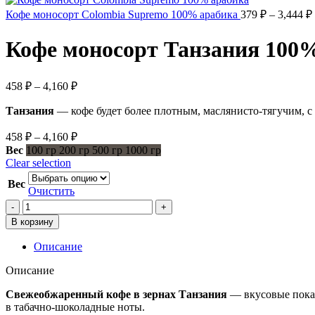
–
Кофе моносорт Colombia Supremo 100% арабика
379
₽
–
3,444
₽
4,710
Кофе моносорт Танзания 100
Диапазон
458
₽
–
4,160
₽
цен:
Танзания
— кофе будет более плотным, маслянисто-тягучим, 
458 ₽
–
Диапазон
458
₽
–
4,160
₽
4,160 ₽
цен:
Вес
100 гр
200 гр
500 гр
1000 гр
458 ₽
Clear selection
–
Вес
4,160 ₽
Очистить
Количество
товара
В корзину
Кофе
моносорт
Описание
Танзания
100%
Описание
арабика
Свежеобжаренный кофе в зернах Танзания
— вкусовые показ
в табачно-шоколадные ноты.