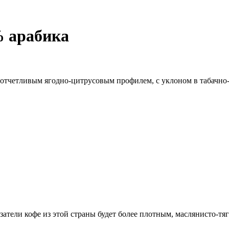
Диапазон
цен:
 ₽
379 ₽
% арабика
–
3,444 ₽
с отчетливым ягодно-цитрусовым профилем, с уклоном в табачн
атели кофе из этой страны будет более плотным, маслянисто-тя