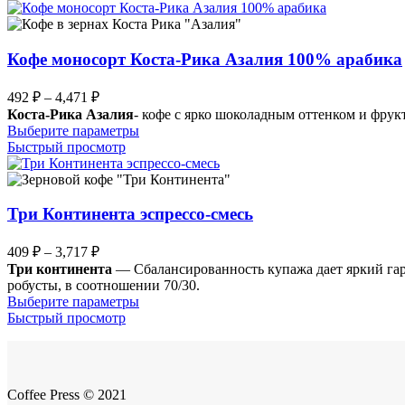
имеет
4,710 ₽
несколько
вариаций.
Опции
Кофе моносорт Коста-Рика Азалия 100% арабика
можно
выбрать
Диапазон
492
₽
–
4,471
₽
на
цен:
Коста-Рика Азалия
- кофе с ярко шоколадным оттенком и фру
странице
492 ₽
Этот
Выберите параметры
товара.
–
товар
Быстрый просмотр
имеет
4,471 ₽
несколько
вариаций.
Опции
Три Континента эспрессо-смесь
можно
выбрать
Диапазон
409
₽
–
3,717
₽
на
цен:
Три континента
— Сбалансированность купажа дает яркий гар
странице
409 ₽
робусты, в соотношении 70/30.
товара.
–
Этот
Выберите параметры
товар
Быстрый просмотр
3,717 ₽
имеет
несколько
вариаций.
Опции
Coffee Press © 2021
можно