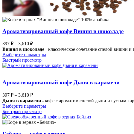
Ароматизированный кофе Вишня в шоколаде
Диапазон
397
₽
–
3,610
₽
цен:
Вишня в шоколаде
- классическое сочетание спелой вишни и 
397 ₽
Этот
Выберите параметры
–
товар
Быстрый просмотр
имеет
3,610 ₽
несколько
вариаций.
Опции
Ароматизированный кофе Дыня в карамели
можно
выбрать
Диапазон
397
₽
–
3,610
₽
на
цен:
Дыня в карамели
- кофе с ароматом спелой дыни и густым ка
странице
397 ₽
Этот
Выберите параметры
товара.
–
товар
Быстрый просмотр
имеет
3,610 ₽
несколько
вариаций.
Опции
Бейлиз — кофе в зернах