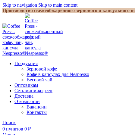
Skip to navigation
Skip to main content
Производство свежеобжаренного зернового и капсульного ко
Продукция
Зерновой кофе
Кофе в капсулах для Nespresso
Весовой чай
Оптовикам
Сеть мини-кофеен
Доставка
О компании
Вакансии
Контакты
Поиск
0
пунктов
0
₽
Меню