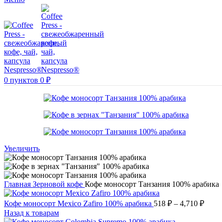
0
пунктов
0
₽
Увеличить
Главная
Зерновой кофе
Кофе моносорт Танзания 100% арабика
Диап
Кофе моносорт Mexico Zafiro 100% арабика
518
₽
–
4,710
₽
цен:
Назад к товарам
518 ₽