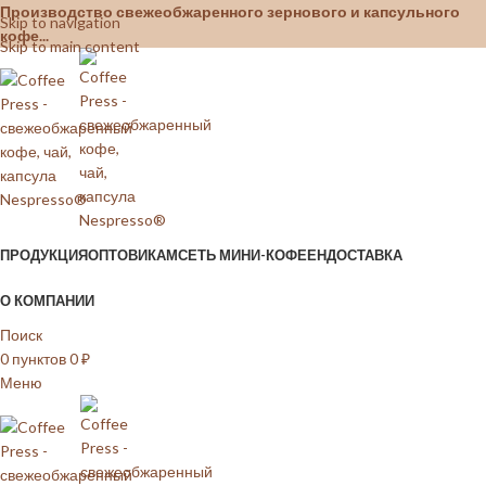
Производство свежеобжаренного зернового и капсульного
Skip to navigation
кофе...
Skip to main content
ПРОДУКЦИЯ
ОПТОВИКАМ
СЕТЬ МИНИ-КОФЕЕН
ДОСТАВКА
О КОМПАНИИ
Поиск
0
пунктов
0
₽
Меню