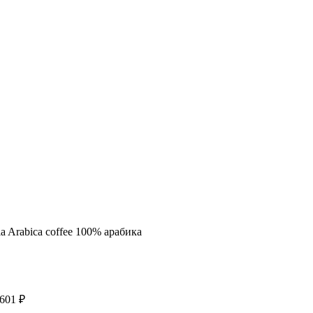
a Arabica coffee 100% арабика
зон
Диапазон
,601
₽
цен:
₽