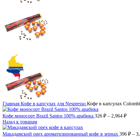
Главная
Кофе в капсулах для Nespresso
Кофе в капсулах Colombi
Диапа
Кофе моносорт Brazil Santos 100% арабика
326
₽
–
2,964
₽
цен:
Назад к товарам
326 ₽
–
Макадамский орех ароматизированный кофе в зернах
396
₽
–
3
2,964 