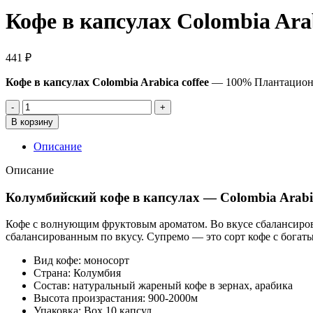
Кофе в капсулах Colombia Ara
441
₽
Кофе в капсулах Colombia Arabica coffee
— 100% Плантационн
Количество
товара
В корзину
Кофе
в
Описание
капсулах
Colombia
Описание
Arabica
coffee
Колумбийский кофе в капсулах — Colombia Arabic
100%
арабика
Кофе с волнующим фруктовым ароматом. Во вкусе сбалансирова
сбалансированным по вкусу. Супремо — это сорт кофе с богат
Вид кофе: моносорт
Страна: Колумбия
Состав: натуральный жареный кофе в зернах, арабика
Высота произрастания: 900-2000м
Упаковка: Box 10 капсул