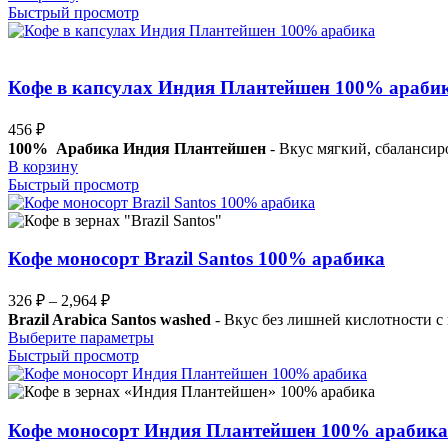
Быстрый просмотр
Кофе в капсулах Индия Плантейшен 100% араби
456
₽
100% Арабика Индия Плантейшен
- Вкус мягкий, сбалансир
В корзину
Быстрый просмотр
Кофе моносорт Brazil Santos 100% арабика
Диапазон
326
₽
–
2,964
₽
цен:
Brazil Arabica Santos washed
- Вкус без лишней кислотности с
326 ₽
Этот
Выберите параметры
–
товар
Быстрый просмотр
имеет
2,964 ₽
несколько
вариаций.
Опции
Кофе моносорт Индия Плантейшен 100% арабика
можно