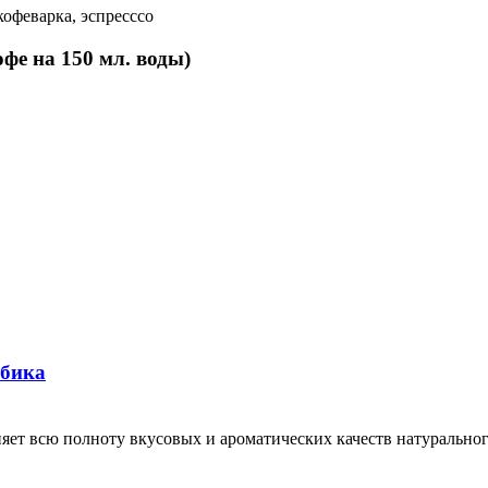
кофеварка, эспресссо
офе на 150 мл. воды)
абика
яет всю полноту вкусовых и ароматических качеств натуральн