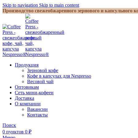
Skip to navigation
Skip to main content
Производство свежеобжаренного зернового и капсульного ко
Продукция
Зерновой кофе
Кофе в капсулах для Nespresso
Весовой чай
Оптовикам
Сеть мини-кофеен
Доставка
О компании
Вакансии
Контакты
Поиск
0
пунктов
0
₽
Меню