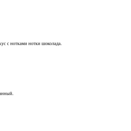
ус с нотками нотки шоколада.
ванный.