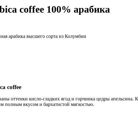
396 ₽
bica coffee 100% арабика
–
3,601 ₽
ая арабика высшего сорта из Колумбии
a coffee
ны оттенки кисло-сладких ягод и горчинка цедры апельсина. К
ым полным вкусом и бархатистой мягкостью.