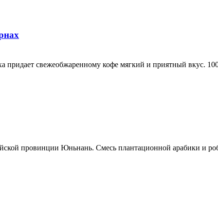
рнах
ха придает свежеобжаренному кофе мягкий и приятный вкус. 10
йской провинции Юньнань. Смесь плантационной арабики и роб