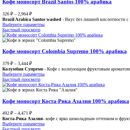
Опции
Кофе моносорт Brazil Santos 100% арабика
можно
выбрать
Диапазон
326
₽
–
2,964
₽
на
цен:
Brazil Arabica Santos washed
- Вкус без лишней кислотности с
странице
326 ₽
Этот
Выберите параметры
товара.
–
товар
Быстрый просмотр
имеет
2,964 ₽
несколько
вариаций.
Опции
Кофе моносорт Colombia Supremo 100% арабика
можно
выбрать
Диапазон
379
₽
–
3,444
₽
на
цен:
Колумбия Супремо
- Кофе с волнующим фруктовым ароматом. 
странице
379 ₽
Этот
Выберите параметры
товара.
–
товар
Быстрый просмотр
имеет
3,444 ₽
несколько
вариаций.
Опции
Кофе моносорт Коста-Рика Азалия 100% арабика
можно
выбрать
Диапазон
492
₽
–
4,471
₽
на
цен:
Коста-Рика Азалия
- кофе с ярко шоколадным оттенком и фру
странице
492 ₽
Этот
Выберите параметры
товара.
–
товар
Быстрый просмотр