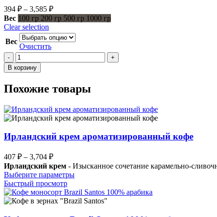
–
Диапазон
394
₽
–
3,585
₽
3,585 ₽
цен:
Вес
100 гр
200 гр
500 гр
1000 гр
394 ₽
Clear selection
–
Вес
3,585 ₽
Очистить
Количество
товара
В корзину
Зерновой
кофе
Похожие товары
с
ароматом
Капучино
Ирландский крем ароматизированный кофе
Диапазон
407
₽
–
3,704
₽
цен:
Ирландский крем
- Изысканное сочетание карамельно-сливочн
407 ₽
Этот
Выберите параметры
–
товар
Быстрый просмотр
имеет
3,704 ₽
несколько
вариаций.