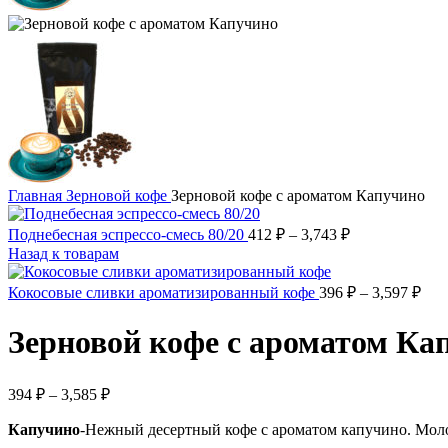
Главная
Зерновой кофе
Зерновой кофе с ароматом Капучино
Диапазон
Поднебесная эспрессо-смесь 80/20
412
₽
–
3,743
₽
цен:
Назад к товарам
412 ₽
–
Диа
Кокосовые сливки ароматизированный кофе
396
₽
–
3,597
₽
цен
3,743 ₽
396
Зерновой кофе с ароматом Ка
–
3,59
Диапазон
394
₽
–
3,585
₽
цен:
Капучино
-Нежный десертный кофе с ароматом капучино. Моло
394 ₽