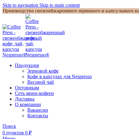
Skip to navigation
Skip to main content
Производство свежеобжаренного зернового и капсульного ко
Продукция
Зерновой кофе
Кофе в капсулах для Nespresso
Весовой чай
Оптовикам
Сеть мини-кофеен
Доставка
О компании
Вакансии
Контакты
Поиск
0
пунктов
0
₽
Меню