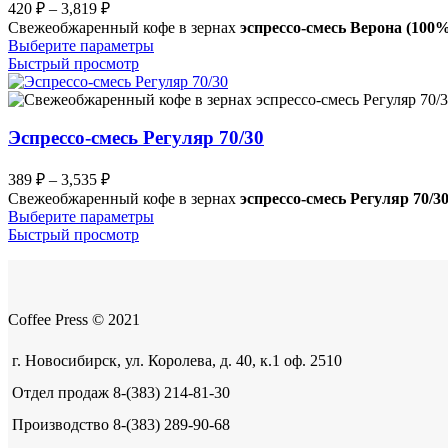
Диапазон
420
₽
–
3,819
₽
на
цен:
Свежеобжаренный кофе в зернах
эспрессо-смесь Верона (100
странице
420 ₽
Этот
Выберите параметры
товара.
–
товар
Быстрый просмотр
имеет
3,819 ₽
несколько
вариаций.
Опции
Эспрессо-смесь Регуляр 70/30
можно
выбрать
Диапазон
389
₽
–
3,535
₽
на
цен:
Свежеобжаренный кофе в зернах
эспрессо-смесь Регуляр 70/3
странице
389 ₽
Этот
Выберите параметры
товара.
–
товар
Быстрый просмотр
имеет
3,535 ₽
несколько
вариаций.
Опции
Coffee Press © 2021
можно
выбрать
на
г. Новосибирск, ул. Королева, д. 40, к.1 оф. 2510
странице
Отдел продаж 8-(383) 214-81-30
товара.
Производство 8-(383) 289-90-68