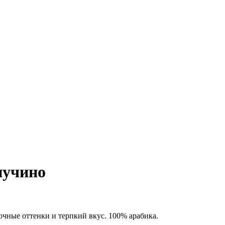
пазон
:
 ₽
пучино
7 ₽
чные оттенки и терпкий вкус. 100% арабика.