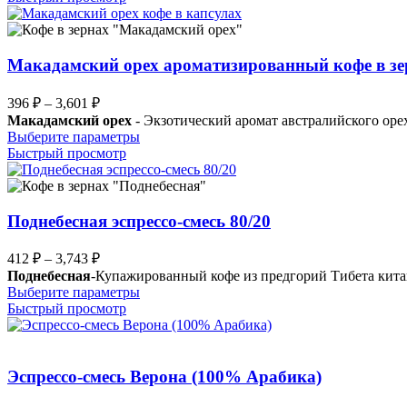
имеет
4,471 ₽
несколько
вариаций.
Опции
Макадамский орех ароматизированный кофе в зе
можно
выбрать
Диапазон
396
₽
–
3,601
₽
на
цен:
Макадамский орех
- Экзотический аромат австралийского оре
странице
396 ₽
Этот
Выберите параметры
товара.
–
товар
Быстрый просмотр
имеет
3,601 ₽
несколько
вариаций.
Опции
Поднебесная эспрессо-смесь 80/20
можно
выбрать
Диапазон
412
₽
–
3,743
₽
на
цен:
Поднебесная
-Купажированный кофе из предгорий Тибета кита
странице
412 ₽
Этот
Выберите параметры
товара.
–
товар
Быстрый просмотр
имеет
3,743 ₽
несколько
вариаций.
Опции
Эспрессо-смесь Верона (100% Арабика)
можно
выбрать