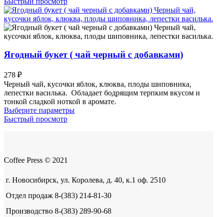
товар
Быстрый просмотр
имеет
несколько
вариаций.
Опции
можно
выбрать
Ягодный букет ( чай черный с добавками)
на
странице
278
₽
товара.
Черный чай, кусочки яблок, клюква, плоды шиповника,
лепестки василька. Обладает бодрящим терпким вкусом и
тонкой сладкой ноткой в аромате.
Этот
Выберите параметры
товар
Быстрый просмотр
имеет
несколько
вариаций.
Опции
Coffee Press © 2021
можно
выбрать
на
г. Новосибирск, ул. Королева, д. 40, к.1 оф. 2510
странице
Отдел продаж 8-(383) 214-81-30
товара.
Производство 8-(383) 289-90-68