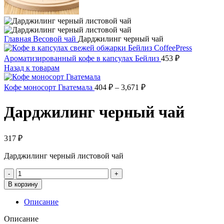
Главная
Весовой чай
Дарджилинг черный чай
Ароматизированный кофе в капсулах Бейлиз
453
₽
Назад к товарам
Диапазон
Кофе моносорт Гватемала
404
₽
–
3,671
₽
цен:
404 ₽
Дарджилинг черный чай
–
3,671 ₽
317
₽
Дарджилинг черный листовой чай
Количество
товара
В корзину
Дарджилинг
черный
Описание
чай
Описание