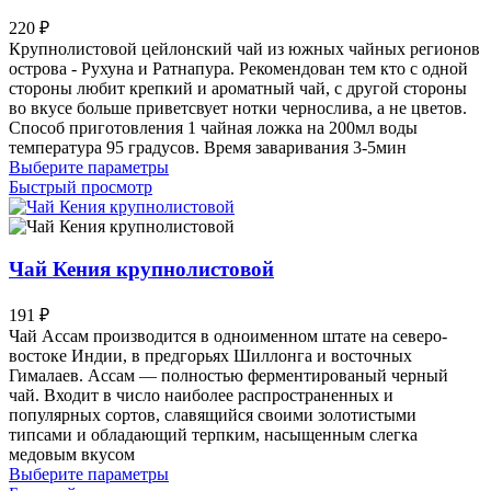
выбрать
220
₽
на
Крупнолистовой цейлонский чай из южных чайных регионов
странице
острова - Рухуна и Ратнапура. Рекомендован тем кто с одной
товара.
стороны любит крепкий и ароматный чай, с другой стороны
во вкусе больше приветсвует нотки чернослива, а не цветов.
Способ приготовления 1 чайная ложка на 200мл воды
температура 95 градусов. Время заваривания 3-5мин
Этот
Выберите параметры
товар
Быстрый просмотр
имеет
несколько
вариаций.
Опции
Чай Кения крупнолистовой
можно
выбрать
191
₽
на
Чай Ассам производится в одноименном штате на северо-
странице
востоке Индии, в предгорьях Шиллонга и восточных
товара.
Гималаев. Ассам — полностью ферментированый черный
чай. Входит в число наиболее распространенных и
популярных сортов, славящийся своими золотистыми
типсами и обладающий терпким, насыщенным слегка
медовым вкусом
Этот
Выберите параметры