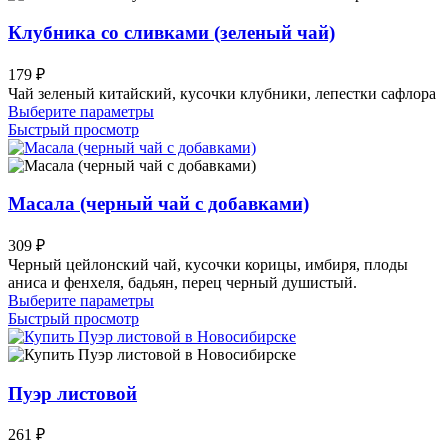
вариаций.
Опции
Клубника со сливками (зеленый чай)
можно
выбрать
179
₽
на
Чай зеленый китайский, кусочки клубники, лепестки сафлора
странице
Этот
Выберите параметры
товара.
товар
Быстрый просмотр
имеет
несколько
вариаций.
Опции
Масала (черный чай с добавками)
можно
выбрать
309
₽
на
Черный цейлонский чай, кусочки корицы, имбиря, плоды
странице
аниса и фенхеля, бадьян, перец черный душистый.
товара.
Этот
Выберите параметры
товар
Быстрый просмотр
имеет
несколько
вариаций.
Опции
Пуэр листовой
можно
выбрать
261
₽
на