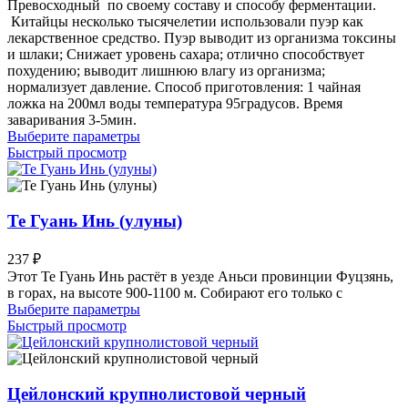
Превосходный по своему составу и способу ферментации.
странице
Китайцы несколько тысячелетии использовали пуэр как
товара.
лекарственное средство. Пуэр выводит из организма токсины
и шлаки; Снижает уровень сахара; отлично способствует
похудению; выводит лишнюю влагу из организма;
нормализует давление. Способ приготовления: 1 чайная
ложка на 200мл воды температура 95градусов. Время
заваривания 3-5мин.
Этот
Выберите параметры
товар
Быстрый просмотр
имеет
несколько
вариаций.
Опции
Те Гуань Инь (улуны)
можно
выбрать
237
₽
на
Этот Те Гуань Инь растёт в уезде Аньси провинции Фуцзянь,
странице
в горах, на высоте 900-1100 м. Собирают его только c
товара.
Этот
Выберите параметры
товар
Быстрый просмотр
имеет
несколько
вариаций.
Опции
Цейлонский крупнолистовой черный
можно