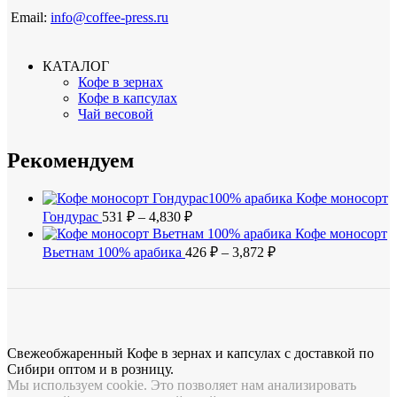
Email:
info@coffee-press.ru
КАТАЛОГ
Кофе в зернах
Кофе в капсулах
Чай весовой
Рекомендуем
Кофе моносорт
Диапазон
Гондурас
531
₽
–
4,830
₽
цен:
Кофе моносорт
531 ₽
Диапазон
Вьетнам 100% арабика
426
₽
–
3,872
₽
–
цен:
4,830 ₽
426 ₽
–
3,872 ₽
Свежеобжаренный Кофе в зернах и капсулах с доставкой по
Сибири оптом и в розницу.
Мы используем cookie. Это позволяет нам анализировать