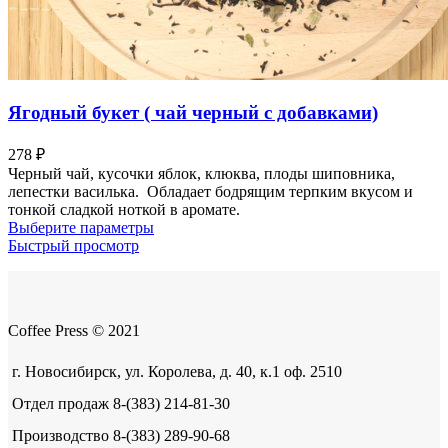
Ягодный букет ( чай черный с добавками)
278
₽
Черный чай, кусочки яблок, клюква, плоды шиповника,
лепестки василька. Обладает бодрящим терпким вкусом и
тонкой сладкой ноткой в аромате.
Этот
Выберите параметры
товар
Быстрый просмотр
имеет
несколько
вариаций.
Опции
Coffee Press © 2021
можно
выбрать
на
г. Новосибирск, ул. Королева, д. 40, к.1 оф. 2510
странице
Отдел продаж 8-(383) 214-81-30
товара.
Производство 8-(383) 289-90-68