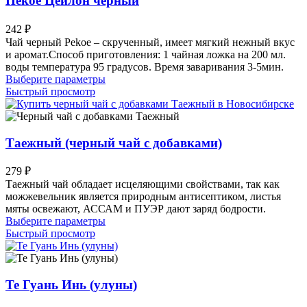
Пекое Цейлон черный
можно
выбрать
242
₽
на
Чай черный Pekoe – скрученный, имеет мягкий нежный вкус
странице
и аромат.Способ приготовления: 1 чайная ложка на 200 мл.
товара.
воды температура 95 градусов. Время заваривания 3-5мин.
Этот
Выберите параметры
товар
Быстрый просмотр
имеет
несколько
вариаций.
Опции
Таежный (черный чай с добавками)
можно
выбрать
279
₽
на
Таежный чай обладает исцеляющими свойствами, так как
странице
можжевельник является природным антисептиком, листья
товара.
мяты освежают, АССАМ и ПУЭР дают заряд бодрости.
Этот
Выберите параметры
товар
Быстрый просмотр
имеет
несколько
вариаций.
Опции
Те Гуань Инь (улуны)
можно
выбрать