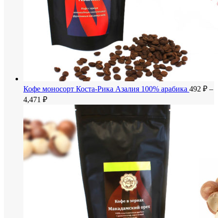
Кофе моносорт Коста-Рика Азалия 100% арабика
492
₽
–
Диапазон
4,471
₽
цен:
492 ₽
–
4,471 ₽