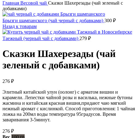
Главная
Весовой чай
Сказки Шахерезады (чай зеленый с
добавками)
Брызги шампанского (чай черный с добавками)
300
₽
Назад к товарам
Таежный (черный чай с добавками)
279
₽
Сказки Шахерезады (чай
зеленый с добавками)
276
₽
Элитный китайский улун (оолонг) с арматом вишни и
карамели. Лепестки чайной розы и василька, нежные бутоны
жасмина и китайская красная вишня,придают чаю мягкий
нежный аромат с кислинкой. Способ приготовления: 1 чайная
ложка на 200мл воды температура 95градусов. Время
заваривания 3-5минут.
276
₽
Вес
100 гр