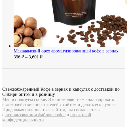
Макадамский орех ароматизированный кофе в зернах
Диапазон
396
₽
–
3,601
₽
цен:
396 ₽
–
3,601 ₽
Свежеобжаренный Кофе в зернах и капсулах с доставкой по
Сибири оптом и в розницу.
Мы используем cookie. Это позволяет нам анализировать
взаимодействие посетителей с сайтом и делать его лучше.
Продолжая пользоваться сайтом, вы соглашаетесь
с
использованием файлов cookie
и
политикой
конфиденциальности
.