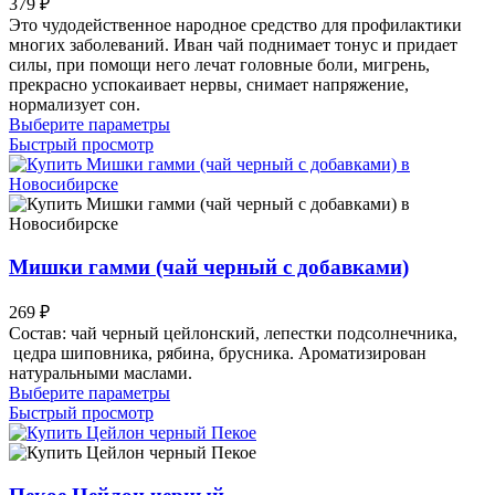
379
₽
на
Это чудодейственное народное средство для профилактики
странице
многих заболеваний. Иван чай поднимает тонус и придает
товара.
силы, при помощи него лечат головные боли, мигрень,
прекрасно успокаивает нервы, снимает напряжение,
нормализует сон.
Этот
Выберите параметры
товар
Быстрый просмотр
имеет
несколько
вариаций.
Опции
можно
выбрать
Мишки гамми (чай черный с добавками)
на
странице
269
₽
товара.
Состав: чай черный цейлонский, лепестки подсолнечника,
цедра шиповника, рябина, брусника. Ароматизирован
натуральными маслами.
Этот
Выберите параметры
товар
Быстрый просмотр
имеет
несколько
вариаций.
Опции