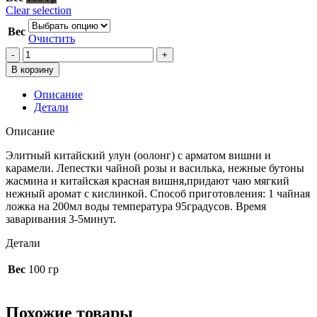
Clear selection
Вес
Очистить
Количество
товара
В корзину
Сказки
Шахерезады
Описание
(чай
Детали
зеленый
с
Описание
добавками)
Элитный китайский улун (оолонг) с арматом вишни и
карамели. Лепестки чайной розы и василька, нежные бутоны
жасмина и китайская красная вишня,придают чаю мягкий
нежный аромат с кислинкой. Способ приготовления: 1 чайная
ложка на 200мл воды температура 95градусов. Время
заваривания 3-5минут.
Детали
Вес
100 гр
Похожие товары