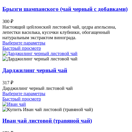
Брызги шампанского (чай черный с добавками)
300
₽
Настоящий цейлонский листовой чай, цедра апельсина,
лепестки василька, кусочки клубники, обогащенный
натуральным экстрактом винограда.
Этот
Выберите параметры
товар
Быстрый просмотр
имеет
несколько
вариаций.
Опции
Дарджилинг черный чай
можно
выбрать
317
₽
на
Дарджилинг черный листовой чай
странице
Этот
Выберите параметры
товара.
товар
Быстрый просмотр
имеет
несколько
вариаций.
Опции
Иван чай листовой (травяной чай)
можно
выбрать