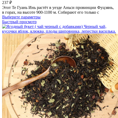
237
₽
на
Этот Те Гуань Инь растёт в уезде Аньси провинции Фуцзянь,
странице
в горах, на высоте 900-1100 м. Собирают его только c
товара.
Этот
Выберите параметры
товар
Быстрый просмотр
имеет
несколько
вариаций.
Опции
можно
выбрать
на
странице
товара.